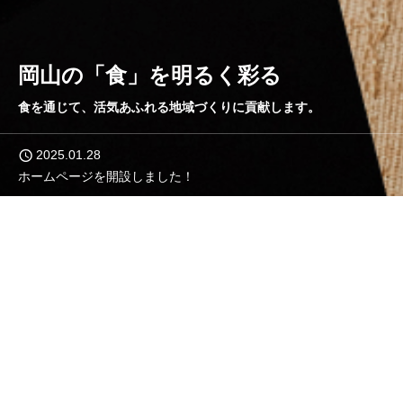
岡
山
の
「
食
」
を
明
る
く
彩
る
食を通じて、活気あふれる地域づくりに貢献します。
2025.01.28
ホームページを開設しました！
PA
お知らせ
2025.01.28
ホームページを開設しました！